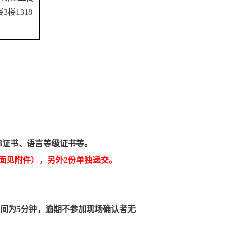
楼1318
称证书、语言等级证书等。
面见附件
），另外
2
份单独递交。
间为
5
分钟，逾期不参加现场确认者无