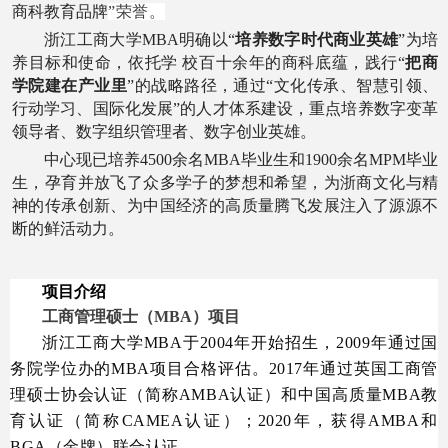
商科教育品牌
”荣誉。
浙江工商大学
MBA明确以“
培养数字时代商业英雄
”为培
养目标和使命
，
依托学 校百十余年的商科底蕴
，践行
“
把商
学院建在产业里
”的战略路径，通过“文化传承、智慧引领、
行动学习、国际化发展”的人才体系建设，重点培养数字变革
领导者、数字组织管理者、数字创业英雄。
中心现已培养
45
00余名MBA毕业生和1
9
00余名MPM毕业
生，孕育并放飞了众多学子的梦想和希望，为浙商文化与精
神的传承创新、为中国经济的高质量腾飞发展注入了源源不
断的鲜活动力。
项目介绍
工商管理硕士（
MBA
）项目
浙江工商大学MBA于2004年开始招生，2009年通过国
务院学位办的MBA项目合格评估。2017年通过英国工商管
理硕士协会认证（简称AMBA认证）和中国高质量MBA教
育认证（简称CAMEA认证）；2020年，获得AMBA和
BGA（金牌）联合认证。