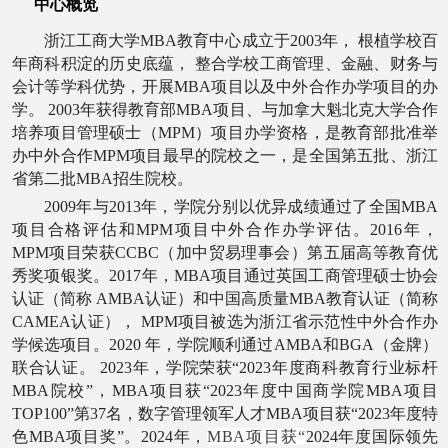
中心概览
浙江工商大学
MBA教育中心成立于2003年， 根植学校百
年商科积淀的历史底蕴， 整合学校工商管理、金融、财务与
会计等学科优势，开展MBA项目以及中外合作办学项目的办
学
。
2003年获得教育部MBA项目、与加拿大魁北克大学合作
培养项目管理硕士（MPM）项目办学资格，是教育部批准举
办中外合作MPM项目最早的院校之一，是全国第五批、浙江
省第二批MBA招生院校。
2009年与2013年，
学院
分别以优异成绩通过了全国
MBA
项目合格评估和MPM项目中外合作办学评估。2016年，
MPM项目荣获CCBC（加中贸易理事会）第五届高等教育优
秀奖项银奖。2017年，MBA项目通过英国工商管理硕士协会
认证（简称 AMBA认证）和中国高质量MBA教育认证（简称
CAMEA认证）， MPM项目
被选为
浙江省示范性中外合作办
学
候选
项目
。
2020 年
，
学院
顺利通过
AMBA
和
BGA
（金牌）
联合认证
。
2023年，学院荣获“2023年度商科教育行业标杆
MBA院校”，MBA项目获“2023年度中国商学院MBA项目
TOP100”第37名，数字管理领军人才MBA项目获“2023年度特
色MBA项目奖”。2024年，
MBA项目获“
2024年度国际领先