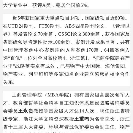
大学专业中，获评A类，稳居全国前5%。
近5年获国家重大重点项目14项，国家级项目近80项。
在UTD24期刊、FT50期刊、ABS四星期刊论文、《管理世
界》等发表论文70余篇，CSSCI论文300余篇，获得国家及
省部级领导肯定性批示100余份。案例开发成果显著，共有
中国管理案例中心案例库的入库案例170篇，64篇案例入
选“百优”，位列全国高校第4、浙江第1。“把商学院建在产
业里”战略落实卓有成效，已与物产中大国际、海信集团、
物产实业、阿里钉钉等多家知名企业建立紧密的校企合作
关系。
工商管理学院（MBA学院）拥有国家级高层次领军人
才、教育部哲学社会科学自主知识体系建设战略咨询委员
会委员
王永贵
教授等国家级人才达14人次，聘任浙江省特
级专家、浙江大学文科资深教授
王重鸣
为名誉院长，浙江
省十三届人大常委、环境与资源保护委员会副主任、物产