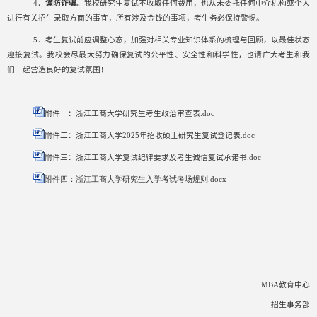
4
．
谨防诈骗。
我校研究生复试不收取任何费用，也从未委托任何中介机构或个人
进行有关招生录取方面的事宜，所有涉及金钱的事项，考生务必保持警惕。
5
．考生复试前应调整心态，加强对相关专业知识体系的梳理与回顾，以最佳状态
迎接复试。我校会尽最大努力确保复试的公平性、安全性和科学性，也请广大考生和我
们一起营造良好的复试氛围！
附件一：浙江工商大学研究生考生政治审查表.doc
附件二：浙江工商大学2025年招收硕士研究生复试登记表.doc
附件三：浙江工商大学复试纪律要求及考生诚信复试承诺书.doc
附件四：浙江工商大学研究生入学考试考场规则.docx
MBA
教育中心
招生事务部