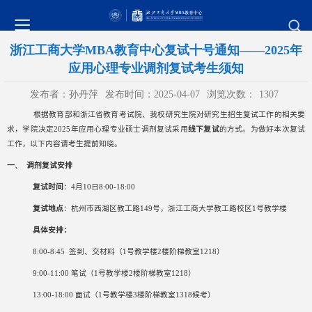
浙江工商大学MBA教育中心复试十号通知——2025年
应用心理专业调剂复试考生须知
发布者：孙丹萍
发布时间：2025-04-07
浏览次数：
1307
根据教育部和浙江省教育考试院、我校研究生院对研究生招生复试工作的相关要
求，学院决定
2025
年应用心理专业硕士调剂复试采用
线下复试
的方式。为做好本次复试
工作，以下内容请考生提前知晓。
一、
调剂复试安排
复试时间
：4
月10
日
8:00-18:00
复试地点
：杭州市西湖区教工路
149
号，浙江工商大学教工路校区
1
号教学楼
具体安排：
8:00-8:45
签到、交材料（
1
号教学楼2
楼阶梯教室
1218
）
9:00-11:00
笔试（
1
号教学楼2
楼阶梯教室
1218
）
13:00-18:00
面试（
1
号教学楼
3
楼阶梯教室
1318
候考）