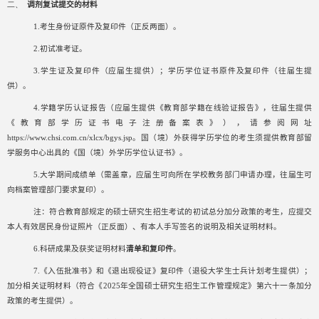
二、
调剂复试提交的材料
1.
考生身份证原件及复印件（正反两面）。
2.
初试准考证。
3.
学生证及复印件（应届生提供）；学历学位证书原件及复印件（往届生提
供）。
4.
学籍学历认证报告（应届生提供《教育部学籍在线验证报告》，往届生提供
《教育部学历证书电子注册备案表》），请参阅网址
https://www.chsi.com.cn/xlcx/bgys.jsp
。国（境）外获得学历学位的考生须提供教育部留
学服务中心出具的《国（境）外学历学位认证书》。
5.
大学期间成绩单（需盖章，应届生可向所在学校教务部门申请办理，往届生可
向档案管理部门要求复印）。
注：符合教育部规定的硕士研究生招生考试的初试总分加分政策的考生，应提交
本人有效居民身份证照片（正反面）、有本人手写签名的说明及相关证明材料。
6.
科研成果及获奖证明材料
清单和复印件
。
7.
《入伍批准书》和《退出现役证》复印件（退役大学生士兵计划考生提供）；
加分相关证明材料（符合《
2025
年全国硕士研究生招生工作管理规定》第六十一条加分
政策的考生提供）。