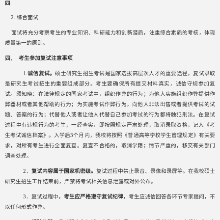
四
2.
综合面试
面试将充分考察考生的专业知识、科研能力和创新潜质，注重综合素质的考核，体现
质量第一的原则。
四、
考生参加复试注意事项
1.
诚信复试。
硕士研究生招生考试是国家选拔高层次人才的重要途径，复试录取
是研究生考试招生的重要组成部分。考生要确保所有提交材料真实，诚信守规参加复
试。须知晓：在法律规定的国家考试中，组织作弊的行为；为他人实施组织作弊提供作
弊器材或者其他帮助的行为；为实施考试作弊行为，向他人非法出售或者提供考试的试
题、答案的行为；代替他人或者让他人代替自己参加考试的行为都将触犯刑法。在复试
过程中有违规行为的考生，一经查实，即按照规定严肃处理，取消录取资格，记入《考
生考试诚信档案》。入学后
3
个月内，我校将按照《普通高等学校学生管理规定》有关要
求，对所有考生进行全面复查。复查不合格的，取消学籍；情节严重的，移交有关部门
调查处理。
2
．
复试内容属于国家机密级。
复试过程中禁止录音、录像和录屏等。在我校硕士
研究生招生工作结束前，严禁将考试相关信息泄露或对外公布。
3
．复试过程中，
考生应严格遵守复试纪律
，考生应诚信回答各环节专家提问，不
以任何形式作弊。