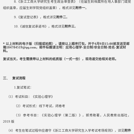
8.
《浙江工商大学研究生考生政治审查表》（往届生到档案所在地人事部门或党
组织盖章，应届生到学院党组织盖章），格式详见
附件一
。
9.
《复试登记表》，格式详见
附件二
。
10.
《诚信复试承诺书》，格式详见
附件三
。
*
以上材料的电子版（扫描或拍照），请按以上顺序打包，并于4
月9
日15:00前发送至邮
箱
184784519@qq.com
，邮件标题请注明：应用心理学
-
全日制
/
非全日制
-
姓名
-
复试材
料。
复试当天，考生需携带以上材料的纸质版（一式一份），现场递交给相关老师。
三、
复试流程
1.
复试笔试：
（
1
）考试科目：《实验心理学》
（
2
）考试形式：线下考试，闭卷考
（
3
）参考书目：《实验心理学（第二版）》，郭秀艳著，人民教育出版社，
2019
版
（
4
）考生在笔试过程中应遵守《浙江工商大学研究生入学考试考场规则》，详见
附件