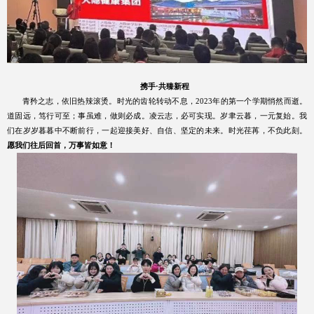
携手
·
共臻新程
青矜之志，依旧热辣滚烫。时光的齿轮转动不息，
2023
年的第一个学期悄然而逝。
道固远，笃行可至；事虽难，做则必成。凌云志，必可实现。岁聿云暮，一元复始。我
们在岁岁暮暮中不断前行，一起迎接美好、自信、坚定的未来。时光荏苒，不负此刻。
愿我们往后回首，万事皆如意！