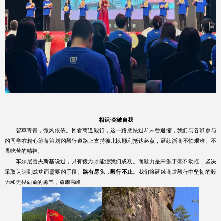
相识
·
突破自我
碧草青青，微风依依。回看商道毅行，这一路胆怯过却未曾退缩，我们与各班参与
的同学在精心筹备策划的毅行道路上支持彼此以顺利抵达终点，延续浙商不怕艰难、不
畏吃苦的精神。
车尔尼雪夫斯基说过，只有毅力才能使我们成功。而毅力是来源于毫不动摇，坚决
采取为达到成功而需要的手段。
路有尽头，毅行不止
。我们将延续商道毅行中坚韧的毅
力和无畏向前的勇气，勇攀高峰。