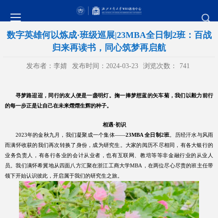
数字英雄何以炼成·班级巡展|23MBA全日制2班：百战
归来再读书，同心筑梦再启航
发布者：李婧
发布时间：2024-03-23
浏览次数：
741
寻梦路迢迢，同行的友人便是一盏明灯。掬一捧梦想蓝的矢车菊，我们以毅力前行
的每一步正是让自己在未来熠熠生辉的种子。
相遇
·
初识
2023
年的金秋九月，我们凝聚成一个集体——
23MBA
全日制
2
班
。历经汗水与风雨
而满怀收获的我们再次转换了身份，成为研究生。大家的阅历不尽相同，有各大银行的
业务负责人，有各行各业的会计从业者，也有互联网、教培等等非金融行业的从业人
员。我们满怀希冀地从四面八方汇聚在浙江工商大学
MBA
，在两位尽心尽责的班主任带
领下开始认识彼此，开启属于我们的研究生之旅。